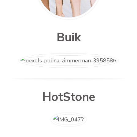
Buik
HotStone