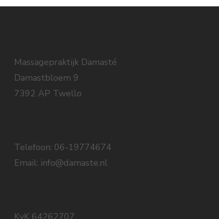
Massagepraktijk Damasté
Damastbloem 9
7392 AP Twello
Telefoon: 06-19774674
Email: info@damaste.nl
KvK 64262707